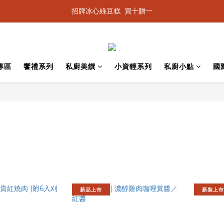
招牌冰心綠豆糕  買十贈一
專區
饗禮系列
私廚美饌
小資輕系列
私廚小點
國
新品上市
新裝上市