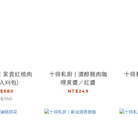
｜富貴紅燒肉
十得私廚 | 濃醇雞肉咖
十得
6入刈包)
哩黃醬／紅醬
$680
NT$249
$750