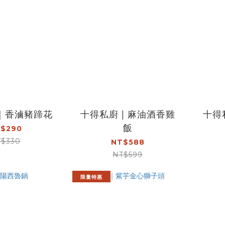
｜香滷豬蹄花
十得私廚 | 麻油酒香雞
十得
飯
$290
$330
NT$588
NT$599
限量特惠