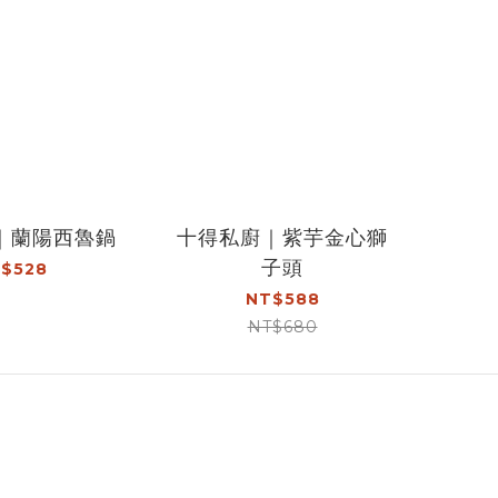
｜蘭陽西魯鍋
十得私廚｜紫芋金心獅
子頭
$528
NT$588
NT$680