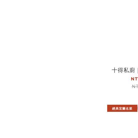
十得私廚
NT
NT
經典宜蘭名菜